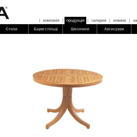
компанія
продукція
галерея
новини
з
Столи
Барні стільці
Шезлонги
Аксесуари