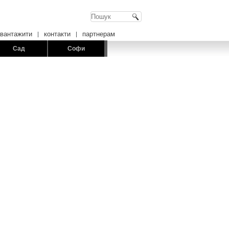
авантажити
контакти
партнерам
Сад
Софи