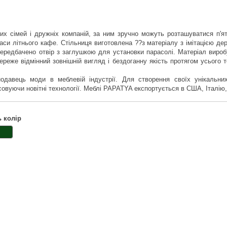
их сімей і дружніх компаній, за ним зручно можуть розташуватися п'
раси літнього кафе. Стільниця виготовлена ??з матеріалу з імітацією дер
ередбачено отвір з заглушкою для установки парасолі. Матеріал виробу
ереже відмінний зовнішній вигляд і бездоганну якість протягом усього 
давець моди в меблевій індустрії. Для створення своїх унікальних
совуючи новітні технології. Меблі PAPATYA експортується в США, Італію
ь колір