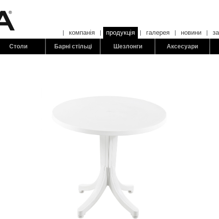
компанія
продукція
галерея
новини
з
Столи
Барні стільці
Шезлонги
Аксесуари