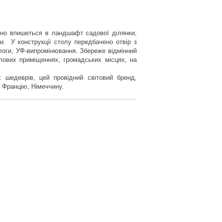
інно впишеться в ландшафт садової ділянки,
и. У конструкції столу передбачено отвір з
ологи, УФ-випромінювання. Збереже відмінний
тлових приміщеннях, громадських місцях, на
 шедеврів, цей провідний світовий бренд,
, Францію, Німеччину.