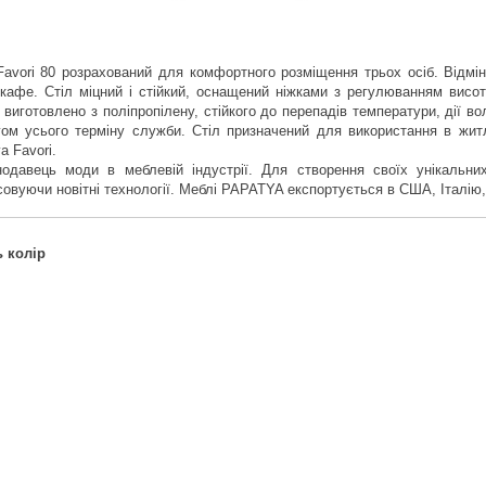
Favori 80 розрахований для комфортного розміщення трьох осіб. Відм
о кафе. Стіл міцний і стійкий, оснащений ніжками з регулюванням висот
виготовлено з поліпропілену, стійкого до перепадів температури, дії в
ягом усього терміну служби. Стіл призначений для використання в жи
a Favori.
давець моди в меблевій індустрії. Для створення своїх унікальних
совуючи новітні технології. Меблі PAPATYA експортується в США, Італію
ь колір