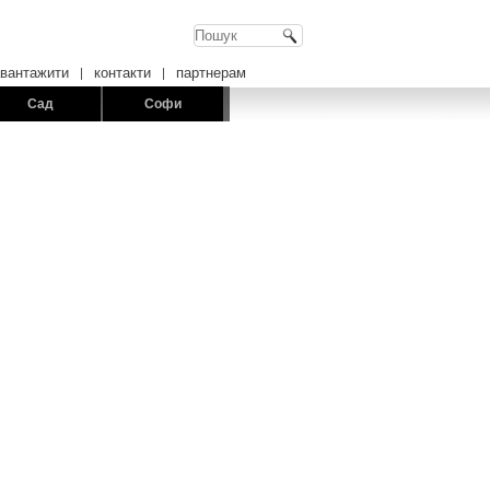
авантажити
контакти
партнерам
Сад
Софи