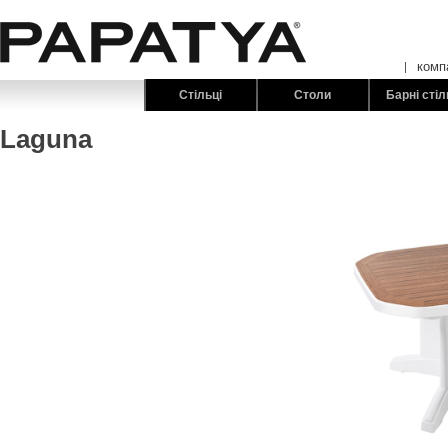
комп
Стільці
Столи
Барні стіл
Laguna