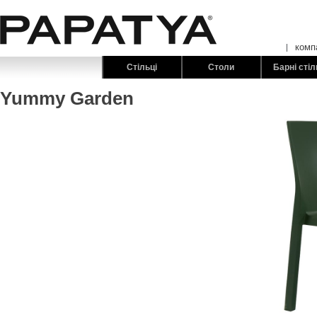
комп
Стільці
Столи
Барні стіл
Yummy Garden