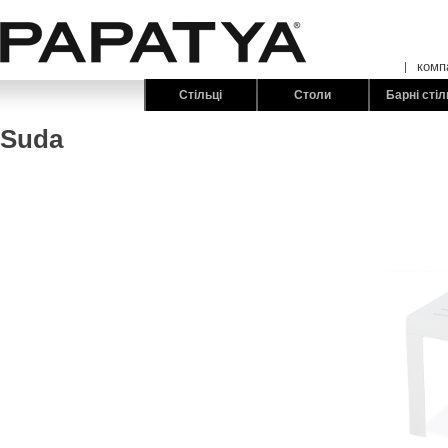
комп
Стільці
Столи
Барні стіл
Suda