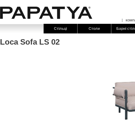
комп
Стільці
Столи
Барні стіл
Loca Sofa LS 02