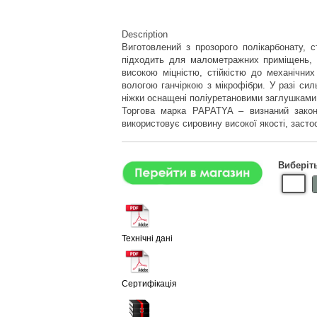
Description
Виготовлений з прозорого полікарбонату, с
підходить для малометражних приміщень, д
високою міцністю, стійкістю до механічни
вологою ганчіркою з мікрофібри. У разі си
ніжки оснащені поліуретановими заглушками
Торгова марка PAPATYA – визнаний законо
використовує сировину високої якості, заст
Виберіт
Технічні дані
Cертифікація