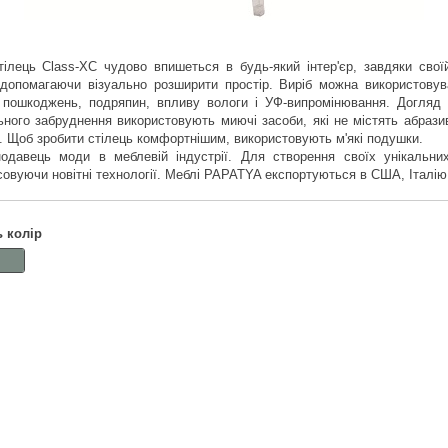
тілець Class-XC чудово впишеться в будь-який інтер'єр, завдяки своїй
опомагаючи візуально розширити простір. Виріб можна використовуват
х пошкоджень, подряпин, впливу вологи і УФ-випромінювання. Догляд
льного забруднення використовують миючі засоби, які не містять абрази
. Щоб зробити стілець комфортнішим, використовують м'які подушки.
давець моди в меблевій індустрії. Для створення своїх унікальних
осовуючи новітні технології. Меблі PAPATYA експортуються в США, Італію
ь колір