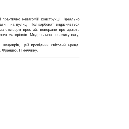
 практично невагомій конструкції. Ідеально
и і на вулиці. Полікарбонат відрізняється
 за стільцем простий: поверхню протирають
вних матеріалів. Модель має невелику вагу,
 шедеврів, цей провідний світовий бренд,
, Францію, Німеччину.