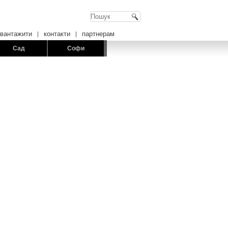
авантажити
контакти
партнерам
Сад
Софи