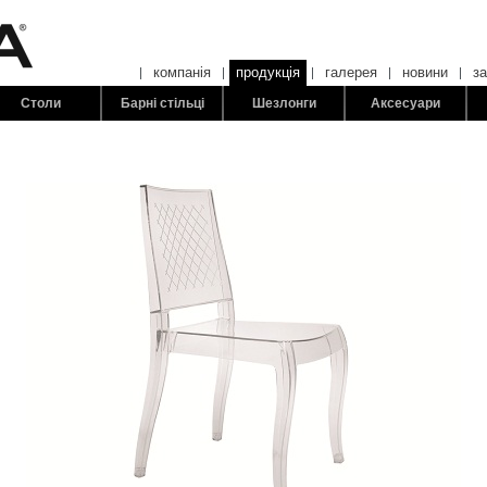
компанія
продукція
галерея
новини
з
Столи
Барні стільці
Шезлонги
Аксесуари