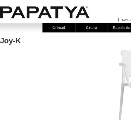
комп
Стільці
Столи
Барні стіл
Joy-K