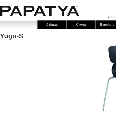
комп
Стільці
Столи
Барні стіл
Yugo-S