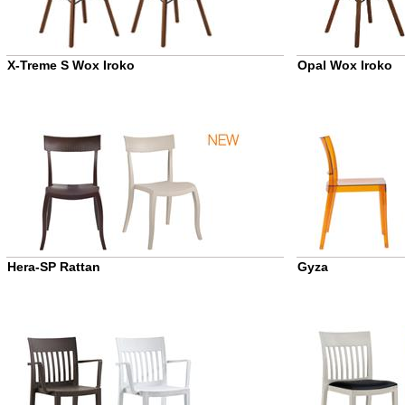
X-Treme S Wox Iroko
Opal Wox Iroko
Hera-SP Rattan
Gyza