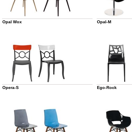
Opal Wox
Opal-M
Opera-S
Ego-Rock