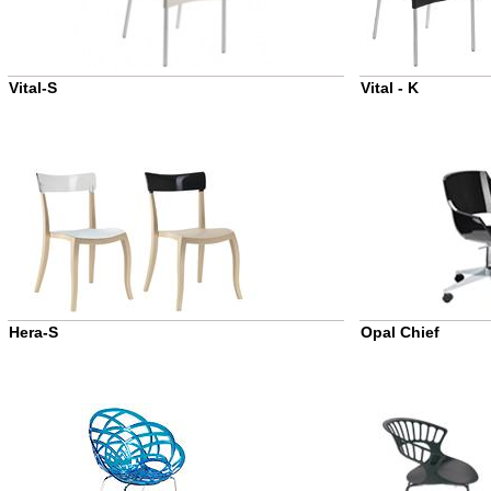
Vital-S
Vital - K
Hera-S
Opal Chief