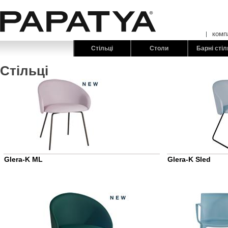
комп
Стільці
Столи
Барні стіл
Стільці
Glera-K ML
Glera-K Sled