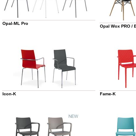
Opal-ML Pro
Opal Wox PRO / 
Icon-K
Fame-K