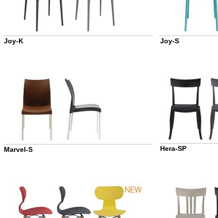
Joy-K
Joy-S
Hera-SP
Marvel-S