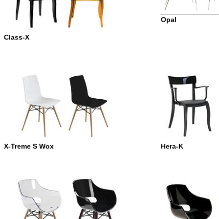
Opal
Class-X
X-Treme S Wox
Hera-K