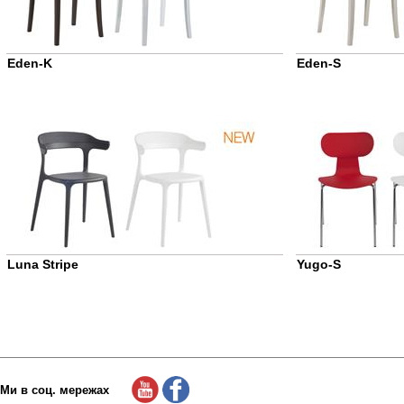
Eden-K
Eden-S
Luna Stripe
Yugo-S
Ми в соц. мережах