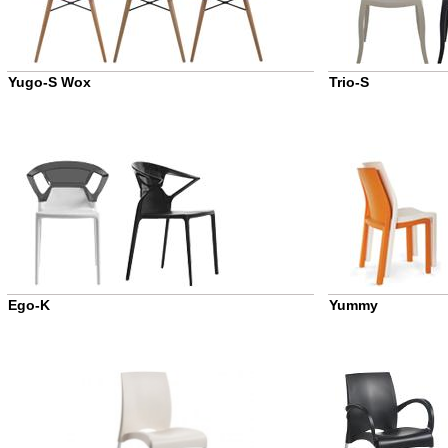
Yugo-S Wox
Trio-S
Ego-K
Yummy