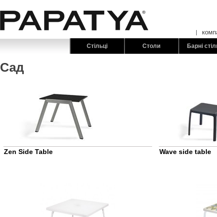
комп
Стільці
Столи
Барні стіл
Сад
Zen Side Table
Wave side table