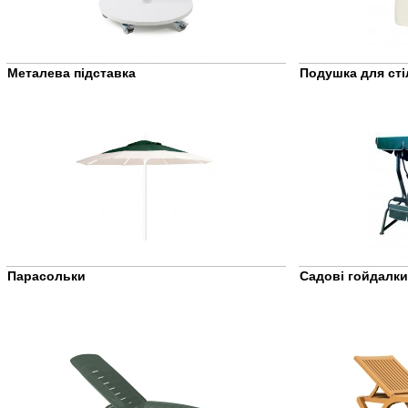
Металева підставка
Подушка для сті
Парасольки
Садові гойдалки